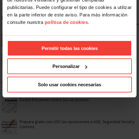
publicitarias. Puede configurar el tipo de cookies a utilizar
en la parte inferior de este aviso. Para más información
NOTICIAS MÁS LEÍDAS
consulte nuestra
política de cookies
.
Se actualizan las patologías para acceder a la jubilación
anticipada por discapacidad
Permitir todas las cookies
Ya os podéis descargar la app de USO
Personalizar
No: si un festivo cae en sábado, no tienen por qué darte un día
libre
Solo usar cookies necesarias
Dudas frecuentes sobre las vacaciones
Prepara gratis con USO las oposiciones a AGE, Seguridad Social y
Correos