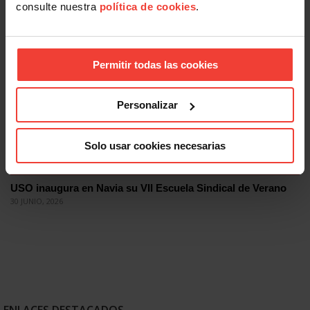
Finaliza la VII Escuela Sindical de Verano de USO
consulte nuestra
política de cookies
.
2 JULIO, 2026
Permitir todas las cookies
Personalizar
Solo usar cookies necesarias
Formación
USO inaugura en Navia su VII Escuela Sindical de Verano
30 JUNIO, 2026