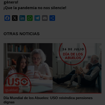
género!
¡Que la pandemia no nos silencie!
Facebook
X
LinkedIn
WhatsApp
Telegram
Email
Compartir
OTRAS NOTICIAS
Igualdad
Día Mundial de los Abuelos: USO reivindica pensiones
dignas