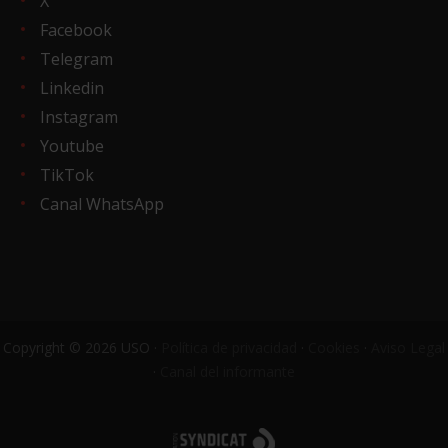
X
Facebook
Telegram
Linkedin
Instagram
Youtube
TikTok
Canal WhatsApp
Copyright © 2026 USO ·
Política de privacidad
·
Cookies
·
Aviso Legal
·
Canal del informante