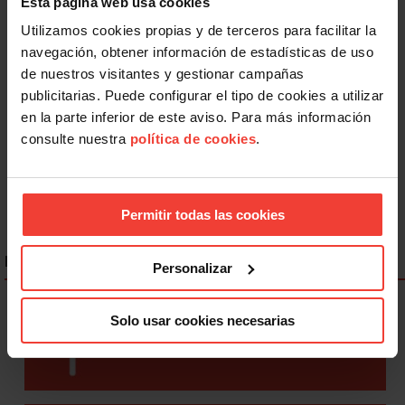
Esta página web usa cookies
Utilizamos cookies propias y de terceros para facilitar la
navegación, obtener información de estadísticas de uso
Igualdad
de nuestros visitantes y gestionar campañas
Discriminación LGTBIQ+: el 77,8% del colectivo oculta su
publicitarias. Puede configurar el tipo de cookies a utilizar
identidad en el trabajo
en la parte inferior de este aviso. Para más información
26 JUNIO, 2026
consulte nuestra
política de cookies
.
Permitir todas las cookies
ENLACES DESTACADOS
Personalizar
Solo usar cookies necesarias