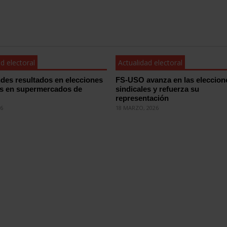
d electoral
Actualidad electoral
des resultados en elecciones
FS-USO avanza en las eleccion
es en supermercados de
sindicales y refuerza su
representación
26
18 MARZO, 2026