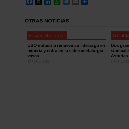
Facebook
X
LinkedIn
WhatsApp
Telegram
Email
Compartir
OTRAS NOTICIAS
Actualidad electoral
Actualida
USO industria renueva su liderazgo en
Dos gran
minería y entra en la siderometalurgia
sindical
vasca
Asturias
13 ABRIL, 2026
8 ABRIL, 20