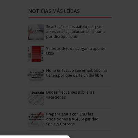
NOTICIAS MÁS LEÍDAS
Se actualizan las patologías para
acceder a la jubilación anticipada
por discapacidad
Ya os podéis descargar la app de
USO
No: si un festivo cae en sábado, no
tienen por qué darte un día libre
Dudas frecuentes sobre las
vacaciones
Prepara gratis con USO las
oposiciones a AGE, Seguridad
Social y Correos