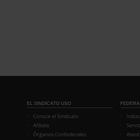
EL SINDICATO USO
FEDERA
Conoce el Sindicato
Indus
Afíliate
Servi
Órganos Confederales
Atenc