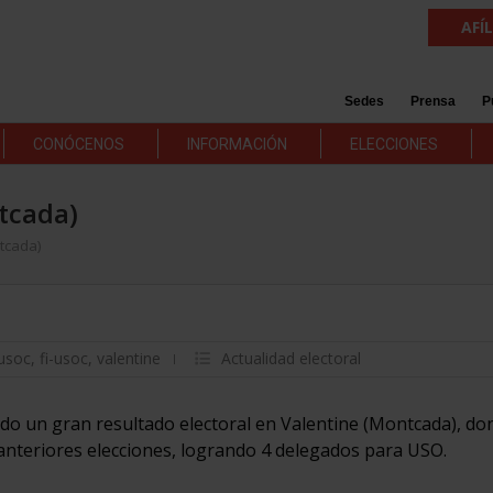
AFÍ
Sedes
Prensa
P
CONÓCENOS
INFORMACIÓN
ELECCIONES
tcada)
tcada)
usoc
,
fi-usoc
,
valentine
Actualidad electoral
do un gran resultado electoral en Valentine (Montcada), do
nteriores elecciones, logrando 4 delegados para USO.