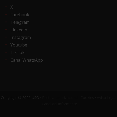
X
Facebook
Telegram
Linkedin
Instagram
Youtube
TikTok
Canal WhatsApp
Copyright © 2026 USO ·
Política de privacidad
·
Cookies
·
Aviso Legal
·
Canal del informante