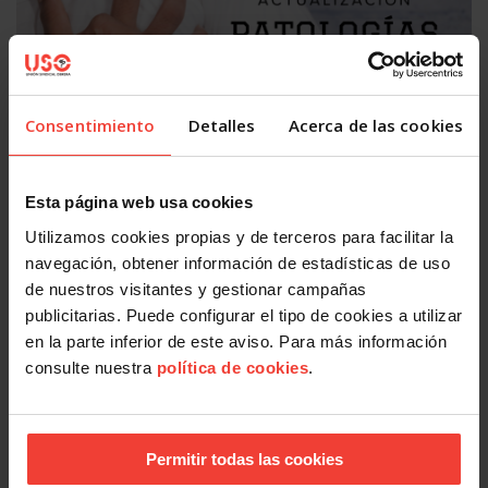
Consentimiento
Detalles
Acerca de las cookies
Salud laboral
Se actualizan las patologías para acceder a la jubilación
Esta página web usa cookies
anticipada por discapacidad
3 AGOSTO, 2026
Utilizamos cookies propias y de terceros para facilitar la
navegación, obtener información de estadísticas de uso
de nuestros visitantes y gestionar campañas
publicitarias. Puede configurar el tipo de cookies a utilizar
en la parte inferior de este aviso. Para más información
consulte nuestra
política de cookies
.
Permitir todas las cookies
Salud laboral