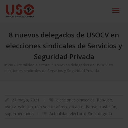
8 nuevos delegados de USOCV en
elecciones sindicales de Servicios y
Seguridad Privada
Inicio
/
Actualidad electoral
/
8 nuevos delegados de USOCV en
elecciones sindicales de Servicios y Seguridad Privada
27 mayo, 2021
elecciones sindicales
,
ftsp-uso
,
usocv
,
valencia
,
uso sector aéreo
,
alicante
,
fs-uso
,
castellón
,
supermercados
Actualidad electoral
,
Sin categoría