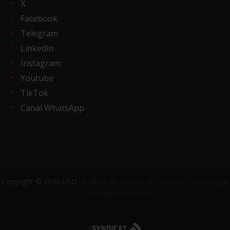
X
Facebook
Telegram
Linkedin
Instagram
Youtube
TikTok
Canal WhatsApp
Copyright © 2026 USO ·
Política de privacidad
·
Cookies
·
Aviso Legal
·
Canal del informante