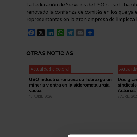
La Federación de Servicios de USO no solo ha o
renovado la confianza de comités en los que ya 
representantes en la gran empresa de limpieza M
Facebook
X
LinkedIn
WhatsApp
Telegram
Email
Compartir
OTRAS NOTICIAS
Actualidad electoral
Actualida
USO industria renueva su liderazgo en
Dos gran
minería y entra en la siderometalurgia
sindical
vasca
Asturias
13 ABRIL, 2026
8 ABRIL, 20