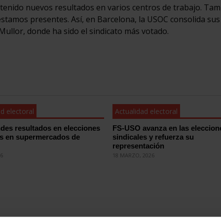
btenido nuevos resultados en varios centros de trabajo. Ta
estamos presentes. Así, en Barcelona, la USOC consolida sus
ullor, donde ha sido el sindicato más votado.
d electoral
Actualidad electoral
des resultados en elecciones
FS-USO avanza en las eleccion
es en supermercados de
sindicales y refuerza su
representación
26
18 MARZO, 2026