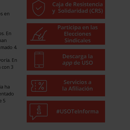
os en
os. En
ban
umado 4.
oría. En
á con 3
ia ha
sentado
e 5