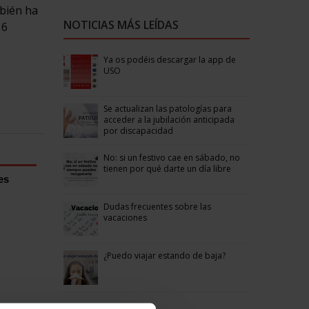
mbién ha
NOTICIAS MÁS LEÍDAS
 6
Ya os podéis descargar la app de
USO
Se actualizan las patologías para
acceder a la jubilación anticipada
por discapacidad
No: si un festivo cae en sábado, no
tienen por qué darte un día libre
es
Dudas frecuentes sobre las
vacaciones
¿Puedo viajar estando de baja?