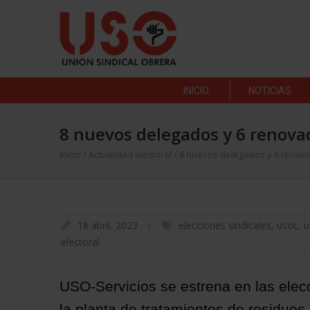
INICIO
NOTICIAS
8 nuevos delegados y 6 renovad
Inicio
/
Actualidad electoral
/
8 nuevos delegados y 6 renovad
18 abril, 2023
elecciones sindicales
,
usoc
,
u
electoral
USO-Servicios se estrena en las elecc
la planta de tratamientos de residuos