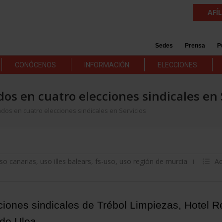
AFÍ
Sedes
Prensa
P
CONÓCENOS
INFORMACIÓN
ELECCIONES
os en cuatro elecciones sindicales en 
os en cuatro elecciones sindicales en Servicios
so canarias
,
uso illes balears
,
fs-uso
,
uso región de murcia
Ac
iones sindicales de Trébol Limpiezas, Hotel Re
 de Ulea