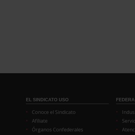
EL SINDICATO USO
FEDERA
Conoce el Sindicato
Indus
Afíliate
Servi
Órganos Confederales
Atenc