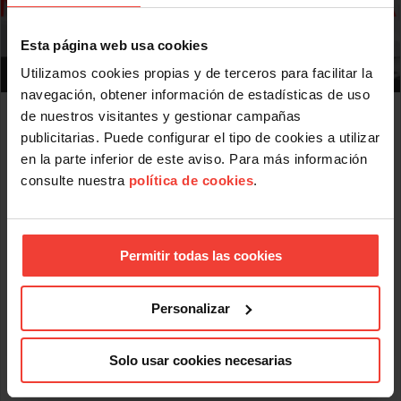
Esta página web usa cookies
Utilizamos cookies propias y de terceros para facilitar la
navegación, obtener información de estadísticas de uso
Mercado laboral 2026: más indefinidos sobre el
de nuestros visitantes y gestionar campañas
papel, más precariedad en la práctica
publicitarias. Puede configurar el tipo de cookies a utilizar
JULIO 31, 2026
en la parte inferior de este aviso. Para más información
USO analiza la situación del mercado laboral en el primer
consulte nuestra
política de cookies
.
semestre de 2026 donde uno de cada cinco contratos dura
menos de una semana
El informe de USO sobre el comportamiento del mercado
Permitir todas las cookies
laboral en el primer semestre de 2026 revela algunos datos
significativos: uno de cada cinco contratos dura menos de
una semana; casi la mitad de los parados lleva más de un
año sin empleo y los salarios pactados en convenio han
Personalizar
perdido más de 6 puntos frente al IPC desde 2021.
Los datos del primer semestre de 2026 ofrecen una imagen
Solo usar cookies necesarias
Leer más