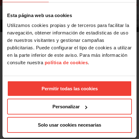
Esta página web usa cookies
Utilizamos cookies propias y de terceros para facilitar la
navegación, obtener información de estadísticas de uso
Mercado laboral 2026: más indefinidos sobre el
de nuestros visitantes y gestionar campañas
papel, más precariedad en la práctica
publicitarias. Puede configurar el tipo de cookies a utilizar
JULIO 31, 2026
en la parte inferior de este aviso. Para más información
USO analiza la situación del mercado laboral en el primer
consulte nuestra
política de cookies
.
semestre de 2026 donde uno de cada cinco contratos dura
menos de una semana
El informe de USO sobre el comportamiento del mercado
Permitir todas las cookies
laboral en el primer semestre de 2026 revela algunos datos
significativos: uno de cada cinco contratos dura menos de
una semana; casi la mitad de los parados lleva más de un
año sin empleo y los salarios pactados en convenio han
Personalizar
perdido más de 6 puntos frente al IPC desde 2021.
Los datos del primer semestre de 2026 ofrecen una imagen
Solo usar cookies necesarias
Leer más