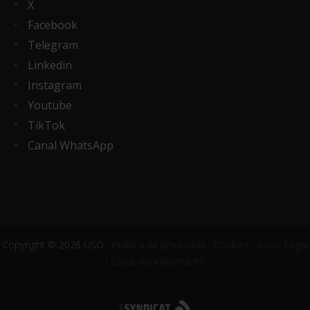
X
Facebook
Telegram
Linkedin
Instagram
Youtube
TikTok
Canal WhatsApp
Copyright © 2026 USO ·
Política de privacidad
·
Cookies
·
Aviso Legal
·
Canal del informante