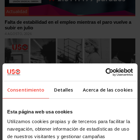
Actualidad
Falta de estabilidad en el empleo mientras el paro vuelve a
subir en julio
4 AGOSTO, 2026
Consentimiento
Detalles
Acerca de las cookies
Actualidad
Mercado laboral 2026: más indefinidos sobre el papel, más
Esta página web usa cookies
precariedad en la práctica
Utilizamos cookies propias y de terceros para facilitar la
31 JULIO, 2026
navegación, obtener información de estadísticas de uso
de nuestros visitantes y gestionar campañas