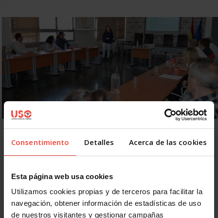
USO forma en Comunicación a los responsables
de las Federaciones Estatales
Consentimiento
Detalles
Acerca de las cookies
10 MAYO, 2018
La importancia de la comunicación interna y externa en la
organización ha sido el tema central del curso impartido por
Esta página web usa cookies
la secretaria de Comunicación y…
Utilizamos cookies propias y de terceros para facilitar la
navegación, obtener información de estadísticas de uso
de nuestros visitantes y gestionar campañas