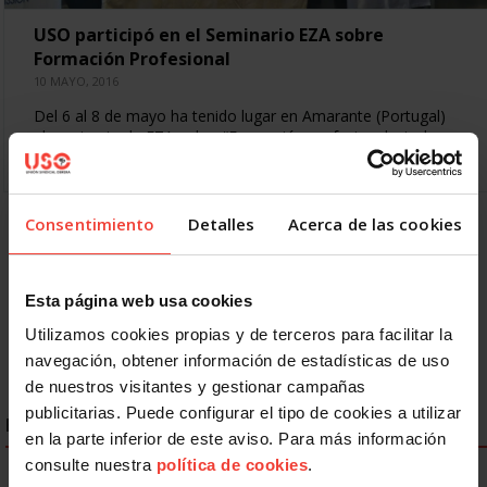
USO participó en el Seminario EZA sobre
Formación Profesional
10 MAYO, 2016
Del 6 al 8 de mayo ha tenido lugar en Amarante (Portugal)
el seminario de EZA sobre “Formación profesional; niveles
de inserción de los jóvenes…
Consentimiento
Detalles
Acerca de las cookies
« Primero
Anterior
14
15
16
17
18
19
20
21
22
Siguiente
Esta página web usa cookies
Último »
Utilizamos cookies propias y de terceros para facilitar la
navegación, obtener información de estadísticas de uso
de nuestros visitantes y gestionar campañas
publicitarias. Puede configurar el tipo de cookies a utilizar
ENLACES DESTACADOS
en la parte inferior de este aviso. Para más información
consulte nuestra
política de cookies
.