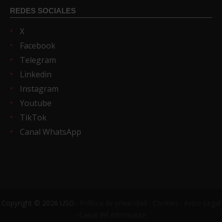
REDES SOCIALES
X
Facebook
Telegram
Linkedin
Instagram
Youtube
TikTok
Canal WhatsApp
Copyright © 2026 USO ·
Política de privacidad
·
Cookies
·
Aviso Legal
·
Canal del informante