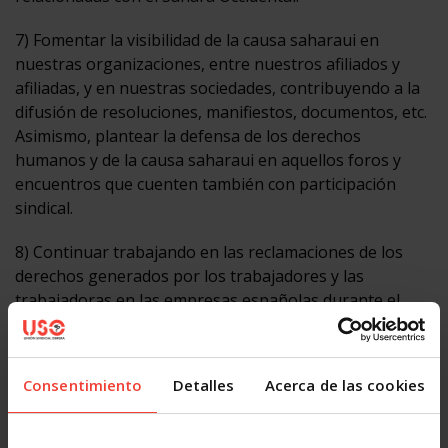
7) Fomentar la visibilidad de la causa saharaui en
nuestras organizaciones, entre nuestros afiliados y
afiliadas, y en nuestras sociedades, contribuyendo a la
difusión de resoluciones, manifiestos, documentos, etc.
Asimismo, plantear la defensa de los derechos
humanos y de la causa saharaui en aquellos foros y
encuentros que cuenten también con participación
sindical.
8) Continuar trabajando en las reclamaciones de los
derechos generados por los trabajadores y las
trabajadoras en las empresas españolas durante el
período de la colonia y reclamar el cumplimiento de la
Ley 27/2011, de 1 de agosto, sobre actualización, que
en su Disposición adicional cuadragésima segunda
Consentimiento
Detalles
Acerca de las cookies
emplaza al Gobierno español a resolver esta cuestión
mediante el preceptivo Informe, que en su contenido
debe recoger evaluación de los costes, la fórmula de