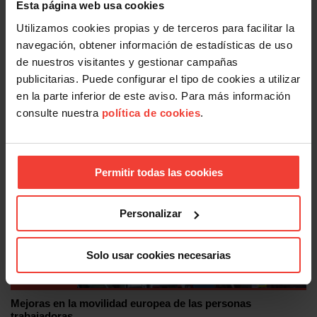
Esta página web usa cookies
articulación y los plazos de pago, así es como las
Utilizamos cookies propias y de terceros para facilitar la
personas trabajadoras afectadas.
navegación, obtener información de estadísticas de uso
Facebook
X
LinkedIn
WhatsApp
Telegram
Email
Compartir
de nuestros visitantes y gestionar campañas
publicitarias. Puede configurar el tipo de cookies a utilizar
en la parte inferior de este aviso. Para más información
OTRAS NOTICIAS
consulte nuestra
política de cookies
.
Permitir todas las cookies
Personalizar
Solo usar cookies necesarias
Internacional
Mejoras en la movilidad europea de las personas
trabajadoras