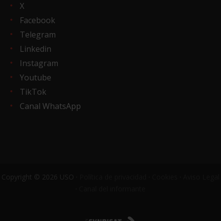
X
Facebook
Telegram
Linkedin
Instagram
Youtube
TikTok
Canal WhatsApp
Copyright © 2026 USO ·
Política de privacidad
·
Cookies
·
Aviso Legal
·
Canal del informante