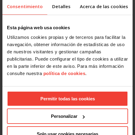
subir en julio
Consentimiento
Detalles
Acerca de las cookies
4 AGOSTO, 2026
Esta página web usa cookies
Utilizamos cookies propias y de terceros para facilitar la
navegación, obtener información de estadísticas de uso
de nuestros visitantes y gestionar campañas
publicitarias. Puede configurar el tipo de cookies a utilizar
en la parte inferior de este aviso. Para más información
Actualidad
consulte nuestra
política de cookies
.
Mercado laboral 2026: más indefinidos sobre el papel, más
precariedad en la práctica
31 JULIO, 2026
Permitir todas las cookies
Personalizar
Solo usar cookies necesarias