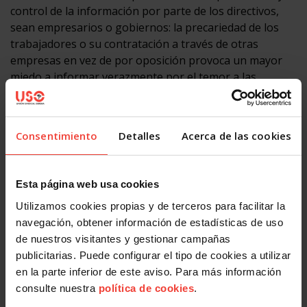
control de la información por parte de los directivos,
sean empresarios o gobiernos: la precariedad de los
trabajadores o su contratación a través de otras
empresas en vez de por oposición provoca un mayor
miedo a informar verazmente por el temor a las
represalias y despidos”,
Facebook
X
LinkedIn
WhatsApp
Telegram
Email
Compartir
Consentimiento
Detalles
Acerca de las cookies
OTRAS NOTICIAS
Esta página web usa cookies
Utilizamos cookies propias y de terceros para facilitar la
navegación, obtener información de estadísticas de uso
de nuestros visitantes y gestionar campañas
publicitarias. Puede configurar el tipo de cookies a utilizar
en la parte inferior de este aviso. Para más información
consulte nuestra
política de cookies
.