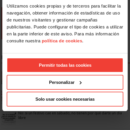
Utilizamos cookies propias y de terceros para facilitar la
navegación, obtener información de estadísticas de uso
de nuestros visitantes y gestionar campañas
publicitarias. Puede configurar el tipo de cookies a utilizar
en la parte inferior de este aviso. Para más información
consulte nuestra
política de cookies
.
NOTICIAS MÁS LEÍDAS
Permitir todas las cookies
Se actualizan las patologías para acceder a la jubilación
anticipada por discapacidad
Personalizar
Ya os podéis descargar la app de USO
Solo usar cookies necesarias
No: si un festivo cae en sábado, no tienen por qué darte un día
libre