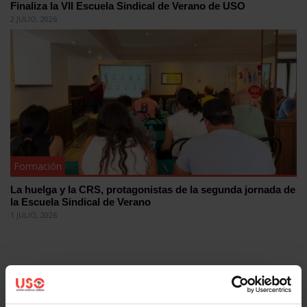
Finaliza la VII Escuela Sindical de Verano de USO
2 JULIO, 2026
Formación
La huelga y la CRS, protagonistas de la segunda jornada de
la Escuela Sindical de Verano
1 JULIO, 2026