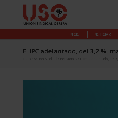
INICIO
NOTICIAS
El IPC adelantado, del 3,2 %, 
Inicio
/
Acción Sindical
/
Pensiones
/
El IPC adelantado, del 