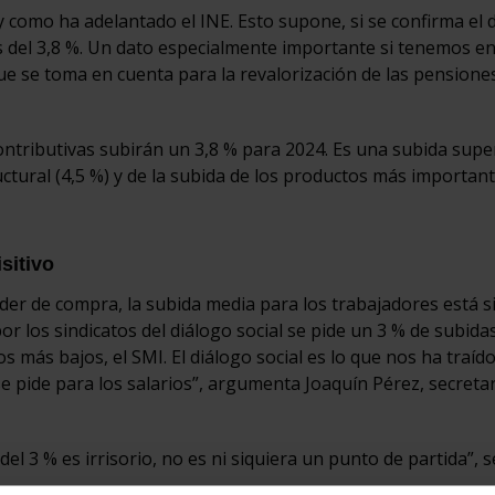
 y como ha adelantado el INE. Esto supone, si se confirma el 
es del 3,8 %. Un dato especialmente importante si tenemos e
que se toma en cuenta para la revalorización de las pensione
ntributivas subirán un 3,8 % para 2024. Es una subida super
uctural (4,5 %) y de la subida de los productos más important
sitivo
der de compra, la subida media para los trabajadores está 
or los sindicatos del diálogo social se pide un 3 % de subida
os más bajos, el SMI. El diálogo social es lo que nos ha traído
e pide para los salarios”, argumenta Joaquín Pérez, secreta
el 3 % es irrisorio, no es ni siquiera un punto de partida”, 