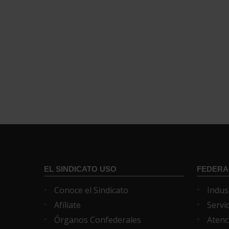
EL SINDICATO USO
FEDERA
Conoce el Sindicato
Indus
Afíliate
Servi
Órganos Confederales
Atenc