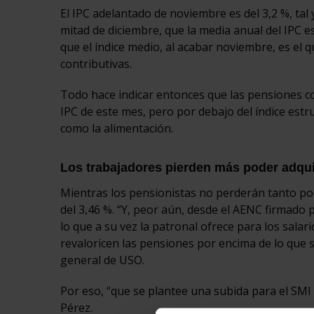
El IPC adelantado de noviembre es del 3,2 %, tal
mitad de diciembre, que la media anual del IPC 
que el índice medio, al acabar noviembre, es el 
contributivas.
Todo hace indicar entonces que las pensiones co
IPC de este mes, pero por debajo del índice estr
como la alimentación.
Los trabajadores pierden más poder adqui
Mientras los pensionistas no perderán tanto po
del 3,46 %. “Y, peor aún, desde el AENC firmado p
lo que a su vez la patronal ofrece para los salari
revaloricen las pensiones por encima de lo que s
general de USO.
Por eso, “que se plantee una subida para el SMI d
Pérez.