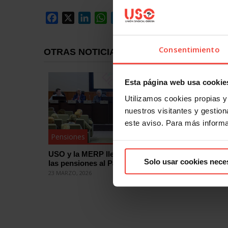
Facebook
X
LinkedIn
WhatsApp
Telegram
Email
Compartir
Consentimiento
OTRAS NOTICIAS
Esta página web usa cookie
Utilizamos cookies propias y 
nuestros visitantes y gestiona
este aviso. Para más inform
Pensiones
Pension
USO y la MERP llevan el blindaje de
USO part
Solo usar cookies nece
las pensiones al Pacto de Toledo
parlamen
pension
23 MARZO, 2026
20 MARZO, 