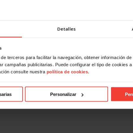
Detalles
s
de terceros para facilitar la navegación, obtener información de
r campañas publicitarias. Puede configurar el tipo de cookies a ut
ación consulte nuestra
política de cookies
.
es
Pensiones
icipará en el debate
100 juristas apoyan el blindaje 
sarias
Personalizar
Per
tario sobre blindar las
pensiones en la Constitución
es
26 FEBRERO, 2026
2026