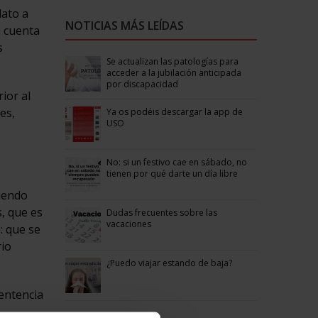
dato a
NOTICIAS MÁS LEÍDAS
n cuenta
s
Se actualizan las patologías para
acceder a la jubilación anticipada
por discapacidad
ior al
es,
Ya os podéis descargar la app de
USO
No: si un festivo cae en sábado, no
tienen por qué darte un día libre
siendo
s, que es
Dudas frecuentes sobre las
vacaciones
: que se
rio
¿Puedo viajar estando de baja?
sentencia