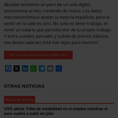
décadas teníamos un paro de un solo dígito,
terminemos el mes creciendo de nuevo. Los datos
macroeconómicos avalan la mejoría española, pero el
sentir en la calle es otro. No solo es tener trabajo, es
tener un salario que permita vivir de tu propio trabajo.
Y entre sueldos parciales y subida de precios básicos,
ese deseo cada vez está más lejos para muchos”.
NDP USO VALORACIÓN PARO ENERO 2026
Facebook
X
LinkedIn
WhatsApp
Telegram
Email
Compartir
OTRAS NOTICIAS
Notas de prensa
USO alerta: Falta de estabilidad en el empleo mientras el
paro vuelve a subir en julio