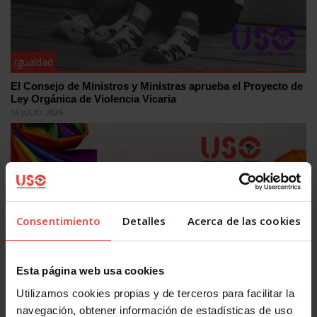
Igualdad
El Consejo de Ministros y Ministras aprueba el Proyecto de
Ley Orgánica de Violencia Vicaria
16 JULIO, 2026
Consentimiento
Detalles
Acerca de las cookies
Igualdad
Esta página web usa cookies
Discriminación LGTBIQ+: el 77,8% del colectivo oculta su
Utilizamos cookies propias y de terceros para facilitar la
identidad en el trabajo
navegación, obtener información de estadísticas de uso
26 JUNIO, 2026