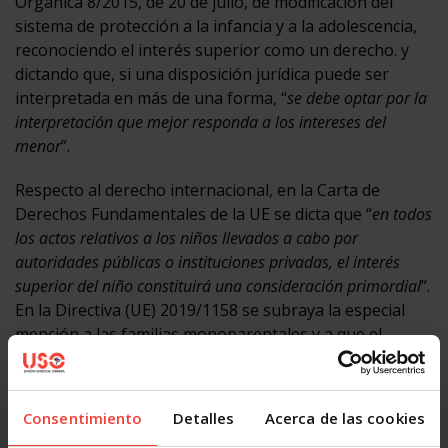
Orgánica 8/2015, de 20 de julio, de modificación del
sistema de protección a la infancia y a la adolescencia,
reconociendo el interés superior como un derecho. y
dictando que, si una disposición jurídica puede ser
interpretada en más de una forma, “
se debe optar por la
interpretación que mejor responda a los intereses del
menor
”.
Respecto al derecho internacional, en la Carta de
Derechos Fundamentales de la UE se dicta que “
en todos
los actos relativos a los niños llevados a cabo por
autoridades públicas o instituciones privadas, el interés
superior del niño constituirá una consideración primordial
”.
En la Directiva (UE) 2019/1158 se subraya la especial
mención a las familias monoparentales y a que el
permiso parental se adapte a sus “
necesidades
específicas
”. Y de conformidad con la Convención de las
Naciones Unidas sobre los Derechos del Niño de 1989,
Consentimiento
Detalles
Acerca de las cookies
“
en todas las medidas concernientes a los niños que tomen