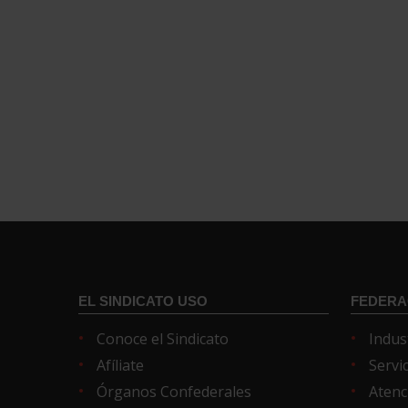
EL SINDICATO USO
FEDERA
Conoce el Sindicato
Indus
Afíliate
Servi
Órganos Confederales
Atenc