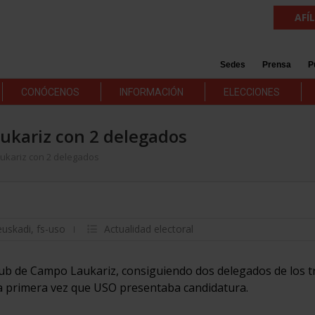
AFÍ
Sedes
Prensa
P
CONÓCENOS
INFORMACIÓN
ELECCIONES
ukariz con 2 delegados
ukariz con 2 delegados
euskadi
,
fs-uso
Actualidad electoral
ub de Campo Laukariz, consiguiendo dos delegados de los t
a la primera vez que USO presentaba candidatura.