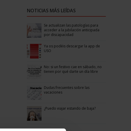
NOTICIAS MÁS LEÍDAS
Se actualizan las patologías para
acceder a la jubilación anticipada
por discapacidad
Ya os podéis descargar la app de
USO
No: si un festivo cae en sábado, no
tienen por qué darte un día libre
Dudas frecuentes sobre las
vacaciones
¿Puedo viajar estando de baja?