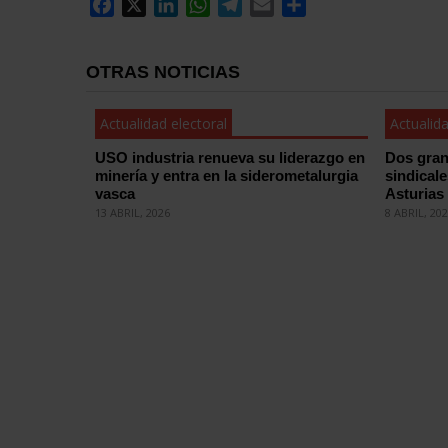
Facebook
X
LinkedIn
WhatsApp
Telegram
Email
Compartir
OTRAS NOTICIAS
Actualidad electoral
Actualida
USO industria renueva su liderazgo en
Dos gran
minería y entra en la siderometalurgia
sindical
vasca
Asturias
13 ABRIL, 2026
8 ABRIL, 20