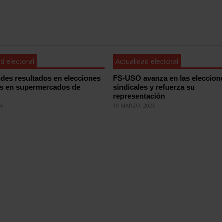
d electoral
Actualidad electoral
des resultados en elecciones
FS-USO avanza en las eleccion
es en supermercados de
sindicales y refuerza su
representación
26
18 MARZO, 2026