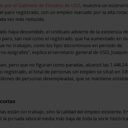
do por el Gabinete de Estudios de USO
, muestra un escenar
del paro registrado, con un empleo marcado por la alta rotaci
da vez más reducida.
o haya descendido, el sindicato advierte de la existencia d
o paro, tan real como el registrado, que ha aumentado en m
 no trabajan, como los fijos discontinuos en periodo de
tros epígrafes”, explica el secretario general de USO, Joaquín
n, pero que no figuran como paradas, alcanzó las 1.446.241
registrado, el total de personas sin empleo se situó en 3.8
 millones de personas desempleadas, que se mantiene establ
cortas
 están sin trabajo, sino la calidad del empleo existente. E
ó la jornada laboral media más baja de toda la serie histórica