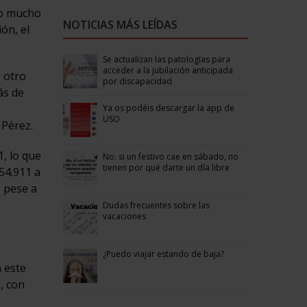
io mucho
NOTICIAS MÁS LEÍDAS
ón, el
Se actualizan las patologías para
acceder a la jubilación anticipada
e otro
por discapacidad
ás de
Ya os podéis descargar la app de
USO
 Pérez.
, lo que
No: si un festivo cae en sábado, no
tienen por qué darte un día libre
54.911 a
e pese a
Dudas frecuentes sobre las
vacaciones
¿Puedo viajar estando de baja?
n este
, con