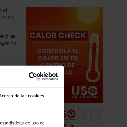
r el
pecto a
peró las
digna no
ísima
as, pero
Acerca de las cookies
gilidad
es
 estadísticas de uso de