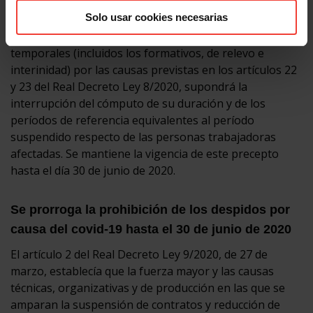
Solo usar cookies necesarias
El artículo 5 del Real Decreto Ley 9/2020, de 27 de
marzo, indicaba que la suspensión de los contratos
temporales (incluidos los formativos, de relevo e
interinidad) por las causas previstas en los artículos 22
y 23 del Real Decreto Ley 8/2020, supondrá la
interrupción del cómputo de su duración y de los
períodos de referencia equivalentes al período
suspendido respecto de las personas trabajadoras
afectadas. Se mantiene la vigencia de este precepto
hasta el día 30 de junio de 2020.
Se prorroga la prohibición de los despidos por
causa del covid-19 hasta el 30 de junio de 2020
El artículo 2 del Real Decreto Ley 9/2020, de 27 de
marzo, establecía que la fuerza mayor y las causas
técnicas, organizativas y de producción en las que se
amparan la suspensión de contratos y reducción de