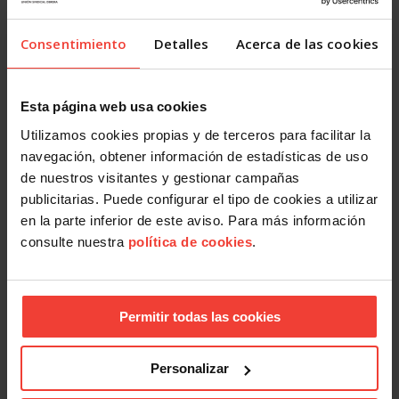
¿Se prorrogan también las medidas
extraordinarias de protección por desempleo
Consentimiento
Detalles
Acerca de las cookies
para los trabajadores afectados por un ERTE?
Sí. El derecho a la prestación aunque no se tenga el
tiempo mínimo cotizado y el contador a cero en la
Esta página web usa cookies
prestación, serán aplicables hasta el 30 de junio de
Utilizamos cookies propias y de terceros para facilitar la
2020 y podrán prorrogarse más allá de esa fecha, por
navegación, obtener información de estadísticas de uso
acuerdo del Consejo de Ministros.
de nuestros visitantes y gestionar campañas
publicitarias. Puede configurar el tipo de cookies a utilizar
Las medidas extraordinarias en materia de protección
en la parte inferior de este aviso. Para más información
por desempleo relativas a los trabajadores fijos
consulte nuestra
política de cookies
.
discontinuos y a aquellos que realizan trabajos fijos y
periódicos que se repiten en fechas ciertas, (reguladas
en el artículo 25.6 del Real Decreto Ley 8/2020), se
aplicarán hasta el 31 de diciembre de 2020.
Permitir todas las cookies
¿Qué otras medidas de protección se
Personalizar
prorrogan?