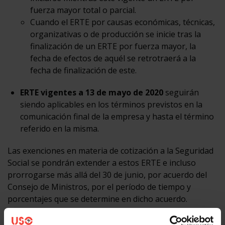
fuerza mayor total o parcial.
Cuando el ERTE por causas económicas, técnicas,
organizativas o de producción se inicie tras la
finalización de un ERTE por fuerza mayor, la
fecha de efectos de aquél se retrotraerá a la
fecha de finalización de este.
ERTE vigentes a 13 de mayo de 2020
seguirán
siendo aplicables en los términos previstos en la
comunicación final de la empresa y hasta el término
referido en la misma.
Las exenciones en materia de cotización a la Seguridad
Social se pondrán extender a estos ERTE e incluso
prorrogarse más allá del 30 de junio, por acuerdo del
Consejo de Ministros, por el período de tiempo y
porcentajes que se determine en dicho acuerdo.