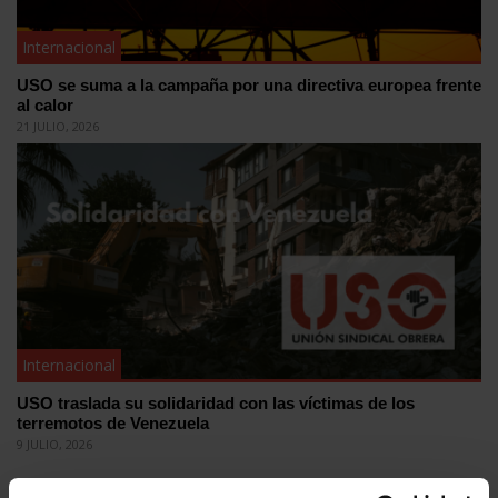
Internacional
USO se suma a la campaña por una directiva europea frente
al calor
21 JULIO, 2026
Internacional
USO traslada su solidaridad con las víctimas de los
terremotos de Venezuela
9 JULIO, 2026