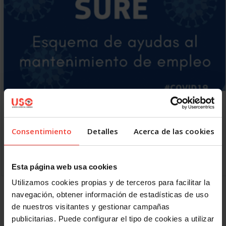
La CES advierte del retraso en las ayudas
europeas para el desempleo
13 MAYO, 2020
Consentimiento
Detalles
Acerca de las cookies
USO comparte la preocupación de la CES por el retraso de
las ayudas europeas al desempleo (programa SURE) y
reclama una respuesta inmediata a los…
Esta página web usa cookies
Utilizamos cookies propias y de terceros para facilitar la
navegación, obtener información de estadísticas de uso
1
2
3
Siguiente
de nuestros visitantes y gestionar campañas
publicitarias. Puede configurar el tipo de cookies a utilizar