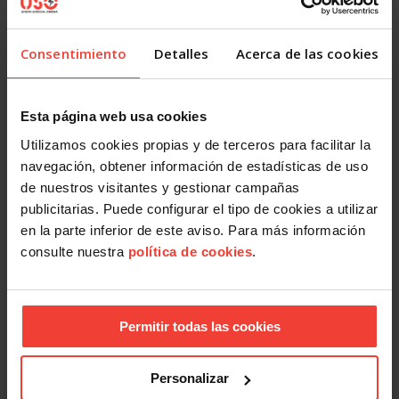
Acción Sindical
Consentimiento
Detalles
Acerca de las cookies
¿Quieres presentarte con USO a las elecciones sindicales?
Te contamos cómo
29 JULIO, 2026
Esta página web usa cookies
Utilizamos cookies propias y de terceros para facilitar la
navegación, obtener información de estadísticas de uso
de nuestros visitantes y gestionar campañas
publicitarias. Puede configurar el tipo de cookies a utilizar
en la parte inferior de este aviso. Para más información
consulte nuestra
política de cookies
.
Acción Sindical
USOTeInforma sobre tus derechos laborales ante los
Permitir todas las cookies
incendios forestales
27 JULIO, 2026
Personalizar