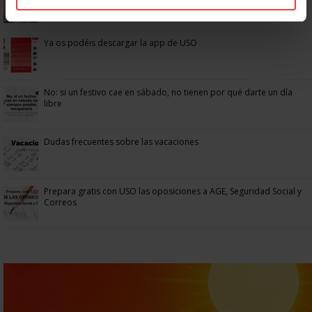
anticipada por discapacidad
Ya os podéis descargar la app de USO
No: si un festivo cae en sábado, no tienen por qué darte un día
libre
Dudas frecuentes sobre las vacaciones
Prepara gratis con USO las oposiciones a AGE, Seguridad Social y
Correos