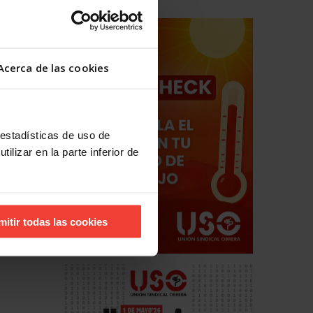
e se ha
as. Al
Acerca de las cookies
 en su
e la
 estadísticas de uso de
ilizar en la parte inferior de
asco
nde
 la que
mitir todas las cookies
os 117