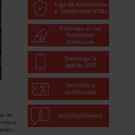
ón, de
primera
ación,