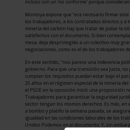
incluso con un ‘no conforme’ porque consideram
Montoya expone que “era necesario firmar este
los trabajadores, a los contratados directos y a 
minería del carbón hay que tratar de paliar la 
satisfechos con el documento. Si bien contempl
mesa, deja desprotegido a un colectivo muy gran
negociaciones, como es el de los trabajadores de
En este sentido, “nos parece una indecencia polí
gobierno. Para que una transición sea justa, no
cumplan los requisitos puedan estar bajo el par
25 años en el régimen especial de la minería del 
el PSOE en la oposición inició una proposición no
Trabajadores para garantizar la seguridad jurídi
sector tengan los mismos derechos. Es más, en 
a bombo y platillo la semana pasada, se asegura
igualdad en las condiciones laborales de los tr
Unidos Podemos en el documento. Y, sin embargo,