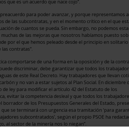
os que es un acuerdo que nace cojo”.
 preacuerdo para poder avanzar, y porque representamos a
los de las subcontratas, y en el momento crítico en el que est
situación de cuantos se pueda. Sin embargo, no podemos esta
a muchas de las mejoras que nosotros habíamos puesto sobr
de por el que hemos peleado desde el principio en solitario 
 las contratas”.
tica comportarse de una forma en la oposición y de la contra
 puede discriminar, debe garantizar que todos los trabajado
aguas de este Real Decreto. Hay trabajadores que llevan cot
carbón y no van a estar sujetos al Plan Social. En diciembre 
 de ley para modificar el artículo 42 del Estatuto de los
ca, evitar la competencia desleal y que todos los trabajadore
el borrador de los Presupuestos Generales del Estado, pres
 que se terminará con urgencia esa tramitación ‘para garant
abajadores subcontratados’, según el propio PSOE ha redact
 al sector de la minería nos lo niegan”.