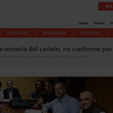
AFÍ
Sedes
Prensa
P
CONÓCENOS
INFORMACIÓN
ELECCIONES
a minería del carbón, no conforme por 
ería del carbón, no conforme por no incluir a las contratas