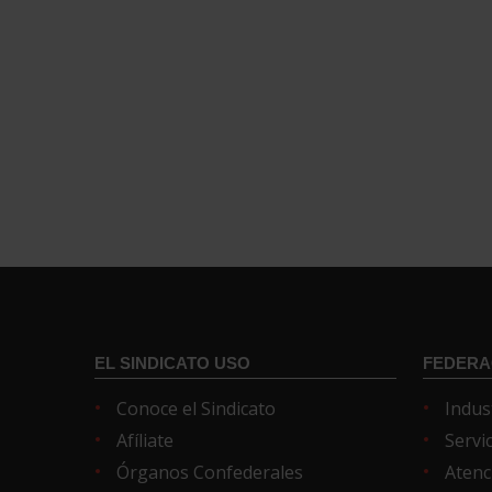
EL SINDICATO USO
FEDERA
Conoce el Sindicato
Indus
Afíliate
Servi
Órganos Confederales
Atenc