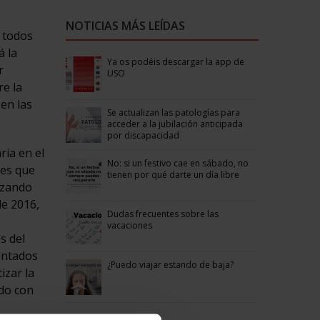
NOTICIAS MÁS LEÍDAS
 todos
á la
Ya os podéis descargar la app de
r
USO
e la
en las
Se actualizan las patologías para
acceder a la jubilación anticipada
por discapacidad
ria en el
No: si un festivo cae en sábado, no
res que
tienen por qué darte un día libre
izando
de 2016,
Dudas frecuentes sobre las
vacaciones
s del
entados
¿Puedo viajar estando de baja?
izar la
ado con