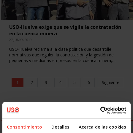
USO-Huelva exige que se vigile la contratación
en la cuenca minera
27 JUNIO, 2019
USO-Huelva reclama a la clase política que desarrolle
normativas que regulen la contratación y la gestión de
pequeñas y medianas empresas en la cuenca minera,…
1
2
3
4
5
6
Siguiente
ENLACES DESTACADOS
Consentimiento
Detalles
Acerca de las cookies