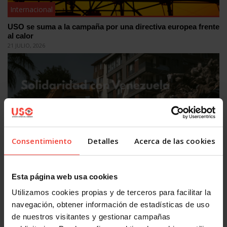
Internacional
USO se suma a la campaña por una directiva europea frente
al calor
21 JULIO, 2026
Consentimiento
Detalles
Acerca de las cookies
Internacional
USO traslada su solidaridad con las víctimas de los
Esta página web usa cookies
terremotos de Venezuela
9 JULIO, 2026
Utilizamos cookies propias y de terceros para facilitar la
navegación, obtener información de estadísticas de uso
de nuestros visitantes y gestionar campañas