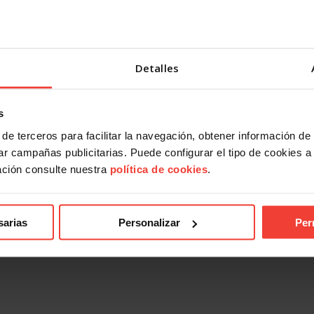
 presentarte con USO a las
USOTeInforma sobre tus derec
es sindicales? Te contamos
laborales ante los incendios for
27 JULIO, 2026
026
Detalles
s
de terceros para facilitar la navegación, obtener información de
r campañas publicitarias. Puede configurar el tipo de cookies a ut
ación consulte nuestra
política de cookies
.
sarias
Personalizar
Per