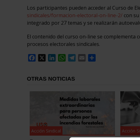
Los participantes pueden acceder al Curso de Ele
sindicales/formacion-electoral-on-line-2/
con su 
integrado por 27 temas y se realizarán autoevalu
El contenido del curso on-line se complementa c
procesos electorales sindicales.
Facebook
X
LinkedIn
WhatsApp
Telegram
Email
Compartir
OTRAS NOTICIAS
Acción Sindical
Acción Si