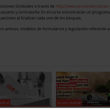
cciones Sindicales a través de
http://www.uso.es/elecciones
usuario y contraseña. En el curso encontrarán un program
aciones al finalizar cada uno de los bloques.
on anexos, modelos de formularios y legislación referente a
ndical
Acción Sindical