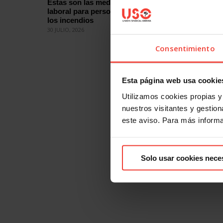
Estas son las medidas de protección
¿Quieres
laboral para personas afectadas por
eleccion
los incendios
cómo
30 JULIO, 2026
29 JULIO, 2
Consentimiento
Esta página web usa cookie
Utilizamos cookies propias y 
nuestros visitantes y gestiona
este aviso. Para más inform
Solo usar cookies nece