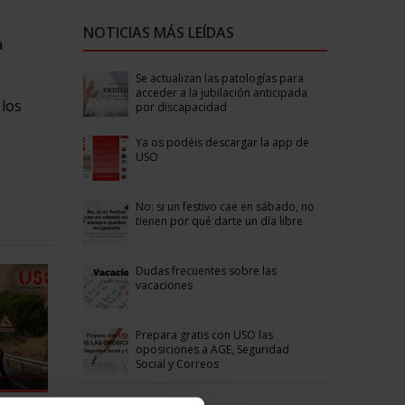
-
NOTICIAS MÁS LEÍDAS
a
Se actualizan las patologías para
acceder a la jubilación anticipada
 los
por discapacidad
Ya os podéis descargar la app de
USO
No: si un festivo cae en sábado, no
tienen por qué darte un día libre
Dudas frecuentes sobre las
vacaciones
Prepara gratis con USO las
oposiciones a AGE, Seguridad
Social y Correos