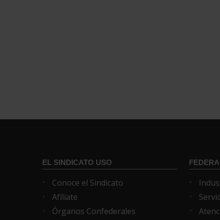
EL SINDICATO USO
FEDERA
Conoce el Sindicato
Indus
Afíliate
Servi
Órganos Confederales
Atenc