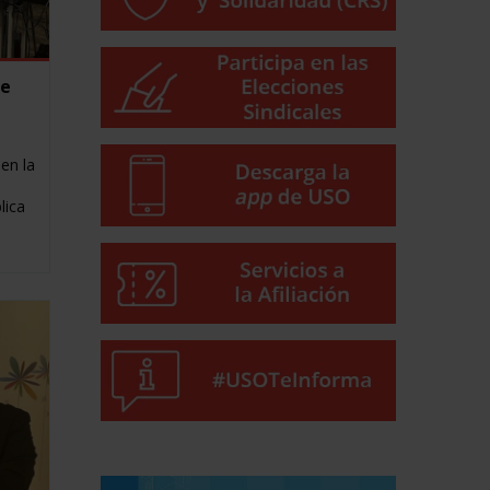
te
 en la
lica