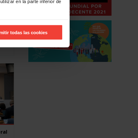
ilizar en la parte inferior de
 de
mitir todas las cookies
e las
ral