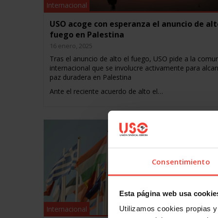
Internacional
USO acoge con esperanza el anuncio de alt
fuego en Palestina
16 enero, 2025
Tras el anuncio de alto el fuego, USO pide a la comu
internacional que se involucre activamente para alcan
paz duradera en Palestina
Ante el reciente acuerdo de alto el…
Consentimiento
Esta página web usa cookie
Internacional
Utilizamos cookies propias y 