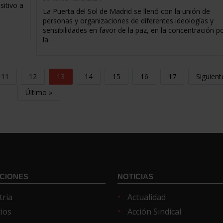
sitivo a
La Puerta del Sol de Madrid se llenó con la unión de
personas y organizaciones de diferentes ideologías y
sensibilidades en favor de la paz, en la concentración p
la…
11
12
13
14
15
16
17
Siguient
Último »
CIONES
NOTICIAS
tria
Actualidad
cios
Acción Sindical