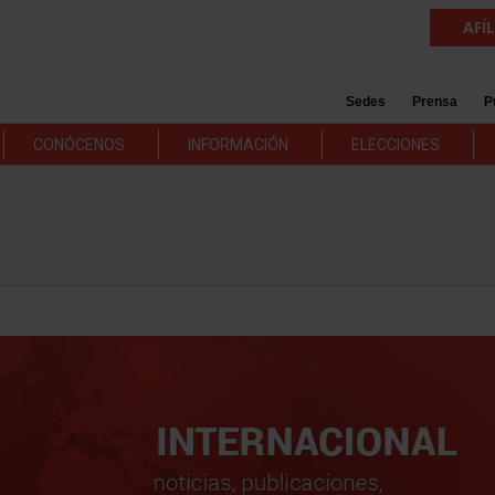
AFÍ
Sedes
Prensa
P
CONÓCENOS
INFORMACIÓN
ELECCIONES