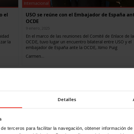
Internacional
o el
USO se reúne con el Embajador de España ant
OCDE
9 enero, 2025
nidad
En el marco de las reuniones del Comité de Enlace de la
zar la
OCDE, tuvo lugar un encuentro bilateral entre USO y el
embajador de España ante la OCDE, Ximo Puig
Carmen…
Detalles
s
Internacional
de terceros para facilitar la navegación, obtener información de