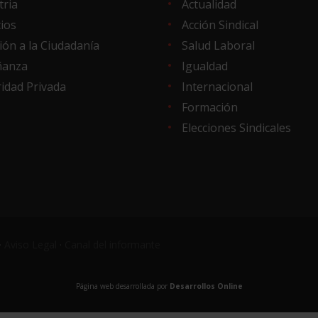
tria
Actualidad
cios
Acción Sindical
ión a la Ciudadanía
Salud Laboral
ñanza
Igualdad
idad Privada
Internacional
Formación
Elecciones Sindicales
·
Aviso Legal
·
Canal del informante
Página web desarrollada por
Desarrollos Online