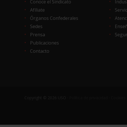
Conoce el Sindicato
Indus
Afíliate
Servi
Órganos Confederales
Atenc
Sedes
Ense
Prensa
Segur
Publicaciones
Contacto
Copyright © 2026 USO ·
Política de privacidad
·
Cookies