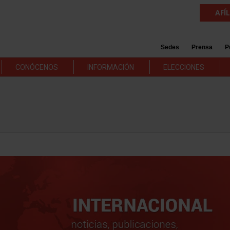
AFÍ
Sedes
Prensa
P
CONÓCENOS
INFORMACIÓN
ELECCIONES