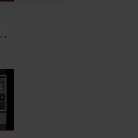
e
e a