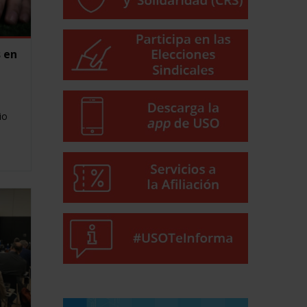
s en
io