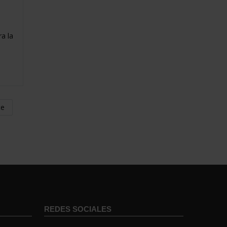
ra la
te
REDES SOCIALES