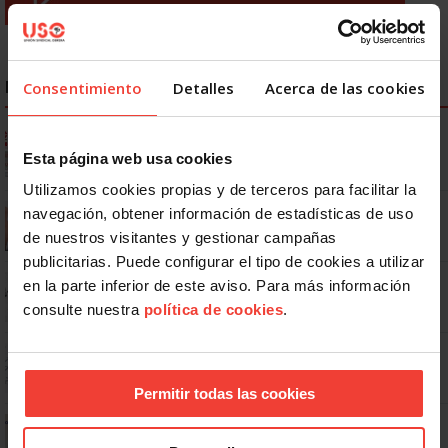
NOTICIAS MÁS LEÍDAS
Consentimiento
Detalles
Acerca de las cookies
Ya os podéis descargar la app de USO
Esta página web usa cookies
Utilizamos cookies propias y de terceros para facilitar la
Se actualizan las patologías para acceder a la jubilación
navegación, obtener información de estadísticas de uso
anticipada por discapacidad
de nuestros visitantes y gestionar campañas
publicitarias. Puede configurar el tipo de cookies a utilizar
No: si un festivo cae en sábado, no tienen por qué darte un día
en la parte inferior de este aviso. Para más información
libre
consulte nuestra
política de cookies
.
Dudas frecuentes sobre las vacaciones
Permitir todas las cookies
¿Puedo viajar estando de baja?