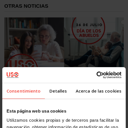
OTRAS NOTICIAS
Igualdad
Día Mundial de los Abuelos: USO reivindica pensiones
dignas
Consentimiento
Detalles
Acerca de las cookies
26 JULIO, 2026
Esta página web usa cookies
Utilizamos cookies propias y de terceros para facilitar la
navegación, obtener información de estadísticas de uso