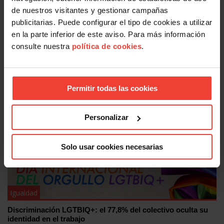
de nuestros visitantes y gestionar campañas
publicitarias. Puede configurar el tipo de cookies a utilizar
en la parte inferior de este aviso. Para más información
consulte nuestra
política de cookies
.
Igualdad
El Consejo de Ministros y Ministras aprueba el Proyecto de
Ley Orgánica de Violencia Vicaria
16 JULIO, 2026
Permitir todas las cookies
Personalizar
Solo usar cookies necesarias
Igualdad
Discriminación LGTBIQ+: el 77,8% del colectivo oculta su
identidad en el trabajo