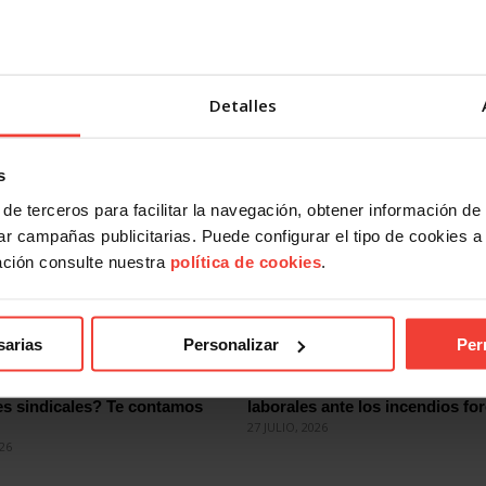
e se apliquen a todos los trabajadores el incremento del sal
Detalles
s
de terceros para facilitar la navegación, obtener información de
r campañas publicitarias. Puede configurar el tipo de cookies a ut
ación consulte nuestra
política de cookies
.
sarias
Personalizar
Per
ndical
Acción Sindical
 presentarte con USO a las
USOTeInforma sobre tus derec
es sindicales? Te contamos
laborales ante los incendios for
27 JULIO, 2026
026