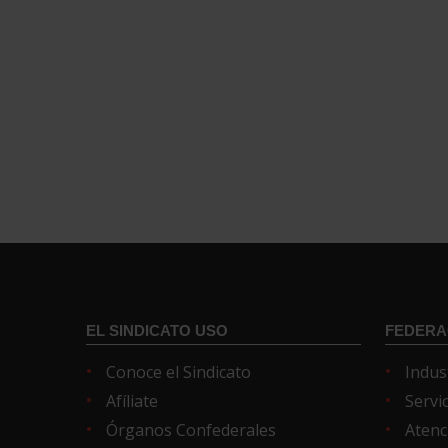
EL SINDICATO USO
FEDERA
Conoce el Sindicato
Indus
Afíliate
Servi
Órganos Confederales
Atenc