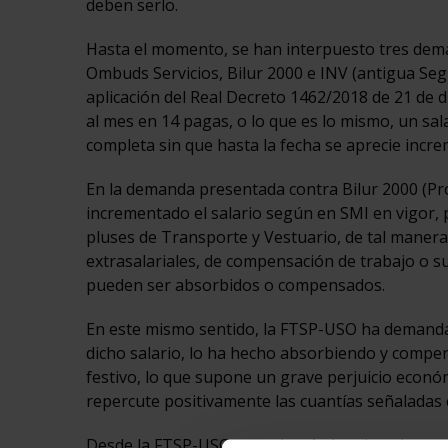
deben serlo.
Hasta el momento, se han interpuesto tres deman
Ombuds Servicios, Bilur 2000 e INV (antigua Seg
aplicación del Real Decreto 1462/2018 de 21 de d
al mes en 14 pagas, o lo que es lo mismo, un sa
completa sin que hasta la fecha se aprecie incre
En la demanda presentada contra Bilur 2000 (Pro
incrementado el salario según en SMI en vigor
pluses de Transporte y Vestuario, de tal manera 
extrasalariales, de compensación de trabajo o s
pueden ser absorbidos o compensados.
En este mismo sentido, la FTSP-USO ha demanda
dicho salario, lo ha hecho absorbiendo y compe
festivo, lo que supone un grave perjuicio econ
repercute positivamente las cuantías señaladas 
Desde la FTSP-USO se revisarán las situaciones 