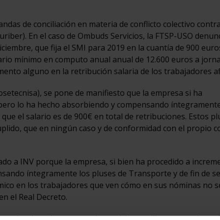
das de conciliación en materia de conflicto colectivo contr
uriber). En el caso de Ombuds Servicios, la FTSP-USO denunc
iciembre, que fija el SMI para 2019 en la cuantía de 900 eur
lario mínimo en computo anual anual de 12.600 euros a jorn
mento alguno en la retribución salaria de los trabajadores a
setecnisa), se pone de manifiesto que la empresa si ha
, pero lo ha hecho absorbiendo y compensando íntegramente
que el salario es de 900€ en total de retribuciones. Estos p
uplido, que en ningún caso y de conformidad con el propio 
do a INV porque la empresa, si bien ha procedido a increm
nsando íntegramente los pluses de Transporte y de fin de 
ómico en los trabajadores que ven cómo en sus nóminas no s
en el Real Decreto.
propias de cada empresa de servicios auxiliares y continuar