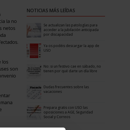
NOTICIAS MÁS LEÍDAS
a
ia la no
Se actualizan las patologías para
os netos
acceder a la jubilación anticipada
por discapacidad
ada
fectados.
Ya os podéis descargar la app de
USO
 los
No: si un festivo cae en sábado, no
luses son
tienen por qué darte un día libre
convenio
Dudas frecuentes sobre las
vacaciones
entar
semana
Prepara gratis con USO las
e
oposiciones a AGE, Seguridad
Social y Correos
án