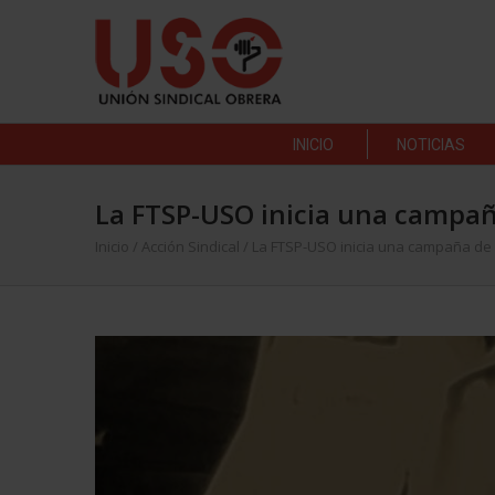
INICIO
NOTICIAS
La FTSP-USO inicia una campañ
Inicio
/
Acción Sindical
/
La FTSP-USO inicia una campaña de 