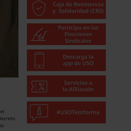
el
Decreto
no