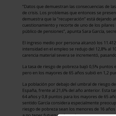
“Datos que demuestran las consecuencias de las p
de crisis. Los problemas que entonces se prese
demuestra que la “recuperación” está dejando at
cuestionamiento y recorte de uno de los pilares
público de pensiones”, apunta Sara García, secre
El ingreso medio por persona alcanzó los 11.412
intensidad en el empleo se redujo del 12,8% al 1
carencia material severa se incrementó, pasando 
La tasa de riesgo de pobreza bajó 0,5% puntos e
pero en los mayores de 65 años subió en 1,2 pu
La población por debajo del umbral de riesgo de
España, frente al 21,6% del año anterior. Esta 
64 años y 0,8 puntos para los mayores de 65 añ
sentido García considera especialmente preocup
riesgo de pobreza sean los menores de 16 años 
a no tener futuro y a los más mayores a pasar s