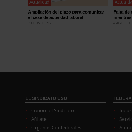
Actualidad
Actualid
Ampliación del plazo para comunicar
Falta de 
el cese de actividad laboral
mientras 
7 AGOSTO, 2026
4 AGOSTO, 
EL SINDICATO USO
FEDERA
Conoce el Sindicato
Indus
Afíliate
Servi
Órganos Confederales
Atenc