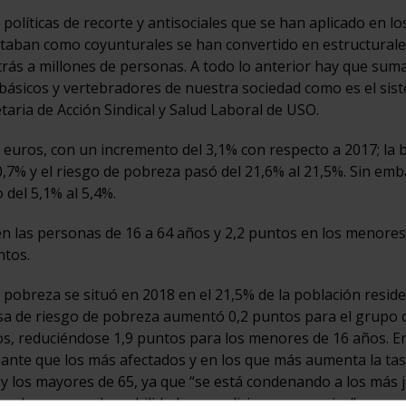
olíticas de recorte y antisociales que se han aplicado en lo
ntaban como coyunturales se han convertido en estructurale
rás a millones de personas. A todo lo anterior hay que suma
 básicos y vertebradores de nuestra sociedad como es el sis
taria de Acción Sindical y Salud Laboral de USO.
 euros, con un incremento del 3,1% con respecto a 2017; la 
0,7% y el riesgo de pobreza pasó del 21,6% al 21,5%. Sin emb
del 5,1% al 5,4%.
n las personas de 16 a 64 años y 2,2 puntos en los menores
ntos.
 pobreza se situó en 2018 en el 21,5% de la población resid
tasa de riesgo de pobreza aumentó 0,2 puntos para el grupo 
os, reduciéndose 1,9 puntos para los menores de 16 años. E
ante que los más afectados y en los que más aumenta la tas
y los mayores de 65, ya que “se está condenando a los más 
us de mayor vulnerabilidad en condiciones precarias”.