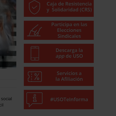
 social
il