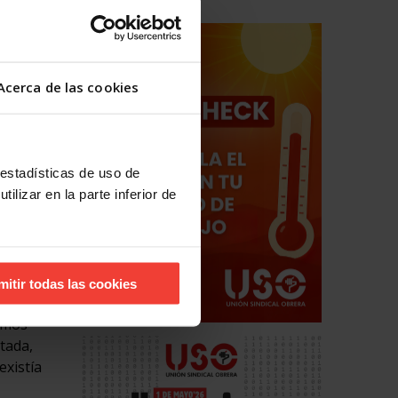
ba en
Acerca de las cookies
ad de
ana al
da
 estadísticas de uso de
ilizar en la parte inferior de
tajes de
y León
co de
mitir todas las cookies
s
tamos
tada,
existía