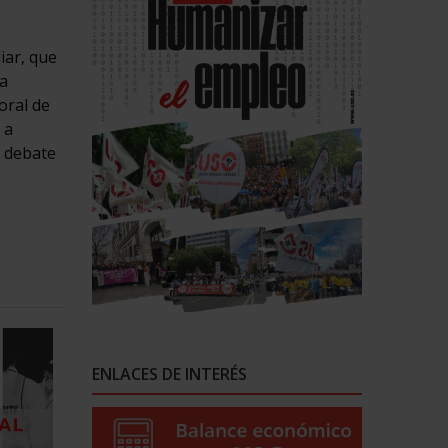
iar, que
la
oral de
 a
l debate
ENLACES DE INTERÉS