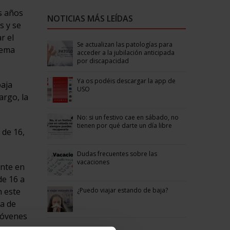
s años
NOTICIAS MÁS LEÍDAS
s y se
r el
Se actualizan las patologías para
tema
acceder a la jubilación anticipada
por discapacidad
Ya os podéis descargar la app de
baja
USO
argo, la
No: si un festivo cae en sábado, no
tienen por qué darte un día libre
 de 16,
Dudas frecuentes sobre las
vacaciones
ente en
de 16 a
¿Puedo viajar estando de baja?
n este
a de
jóvenes