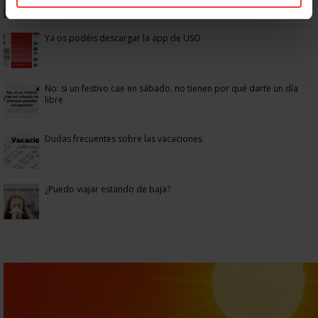
Ya os podéis descargar la app de USO
No: si un festivo cae en sábado, no tienen por qué darte un día
libre
Dudas frecuentes sobre las vacaciones
¿Puedo viajar estando de baja?