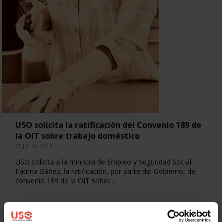
USO solicita la ratificación del Convenio 189 de
la OIT sobre trabajo doméstico
25 JULIO, 2014
USO solicita a la ministra de Empleo y Seguridad Social,
Fátima Báñez, la ratificación, por parte del Gobierno, del
convenio 189 de la OIT sobre…