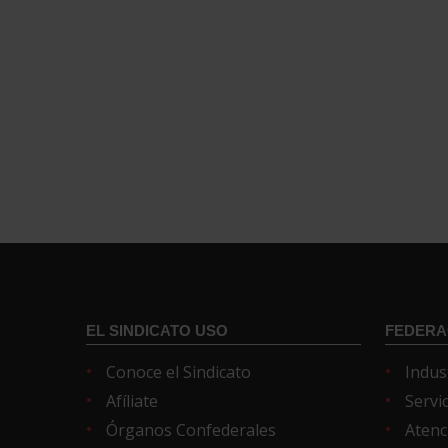
EL SINDICATO USO
FEDERA
Conoce el Sindicato
Indus
Afíliate
Servi
Órganos Confederales
Atenc