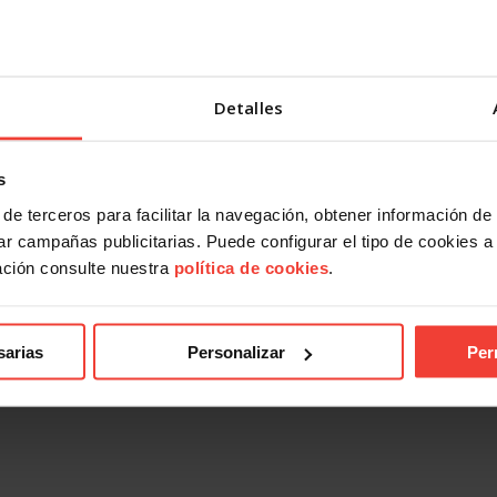
Detalles
ad
Actualidad
s
estabilidad en el empleo
Mercado laboral 2026: más inde
el paro vuelve a subir en julio
sobre el papel, más precariedad
de terceros para facilitar la navegación, obtener información de
práctica
2026
r campañas publicitarias. Puede configurar el tipo de cookies a ut
31 JULIO, 2026
ación consulte nuestra
política de cookies
.
sarias
Personalizar
Per