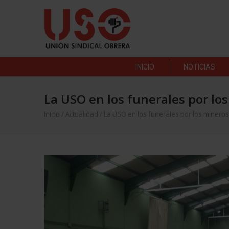
INICIO
NOTICIAS
La USO en los funerales por l
Inicio
/
Actualidad
/
La USO en los funerales por los minero