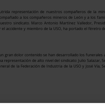
trida representación de nuestros compañeros de la mine
acompañado a los compañeros mineros de León y a los fami
 nuestro sindicato. Marco Antonio Martínez Valledor, Presi
el accidente y miembro de la USO, ha portado el féretro 
n gran dolor contenido se han desarrollado los funerales 
a representación de alto nivel del sindicato: Julio Salazar, S
neral de la Federación de Industria de la USO y José Vía, S