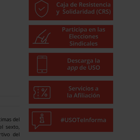
timas del
l sexto,
tivo del