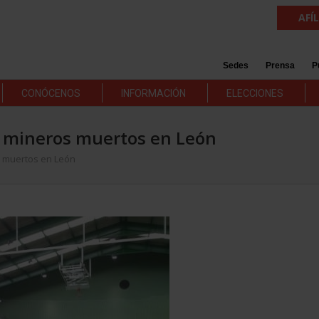
AFÍ
Sedes
Prensa
P
CONÓCENOS
INFORMACIÓN
ELECCIONES
os mineros muertos en León
s muertos en León