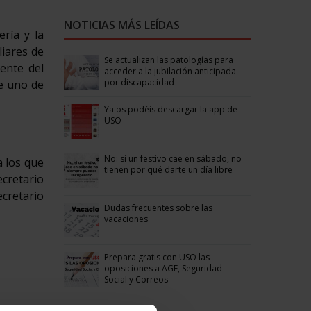
NOTICIAS MÁS LEÍDAS
ría y la
liares de
Se actualizan las patologías para
dente del
acceder a la jubilación anticipada
por discapacidad
de uno de
Ya os podéis descargar la app de
USO
No: si un festivo cae en sábado, no
a los que
tienen por qué darte un día libre
ecretario
ecretario
Dudas frecuentes sobre las
vacaciones
Prepara gratis con USO las
oposiciones a AGE, Seguridad
Social y Correos