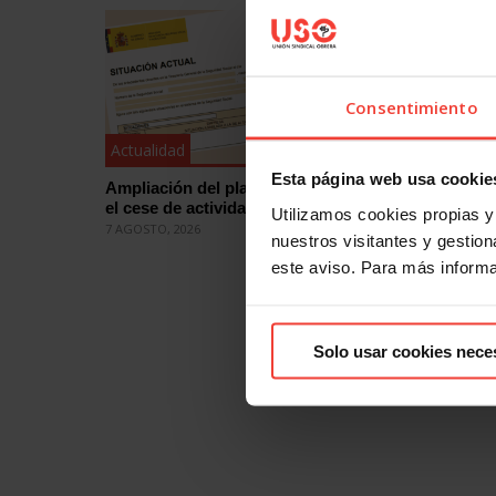
Consentimiento
Actualidad
Actualid
Esta página web usa cookie
Ampliación del plazo para comunicar
Falta de 
el cese de actividad laboral
mientras 
Utilizamos cookies propias y 
7 AGOSTO, 2026
4 AGOSTO, 
nuestros visitantes y gestiona
este aviso. Para más inform
Solo usar cookies nece