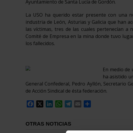
Ayuntamiento de Santa Lucía de Gordón.
La USO ha querido estar presente con una nu
industria de León, Asturias y Galicia que han 
las víctimas, tres de las cuales pertenecían a
Comité de Empresa en la mina donde tuvo lugar 
los fallecidos.
En medio de u
ha asistido un
General Confederal, Pedro Ayllón, Secretario Ge
de Acción Sindical de ésta federación.
Facebook
X
LinkedIn
WhatsApp
Telegram
Email
Compartir
OTRAS NOTICIAS