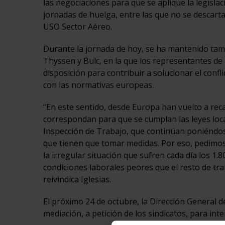
las negociaciones para que se aplique la legislac
jornadas de huelga, entre las que no se descarta
USO Sector Aéreo.
Durante la jornada de hoy, se ha mantenido tamb
Thyssen y Bulc, en la que los representantes de
disposición para contribuir a solucionar el conf
con las normativas europeas.
“En este sentido, desde Europa han vuelto a reca
correspondan para que se cumplan las leyes loca
Inspección de Trabajo, que continúan poniéndose
que tienen que tomar medidas. Por eso, pedimos
la irregular situación que sufren cada día los 1.
condiciones laborales peores que el resto de tra
reivindica Iglesias.
El próximo 24 de octubre, la Dirección General 
mediación, a petición de los sindicatos, para in