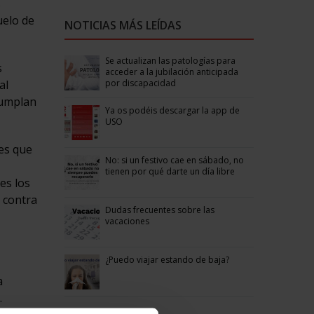
s
uelo de
NOTICIAS MÁS LEÍDAS
Se actualizan las patologías para
s
acceder a la jubilación anticipada
por discapacidad
al
cumplan
Ya os podéis descargar la app de
USO
nes que
No: si un festivo cae en sábado, no
tienen por qué darte un día libre
es los
 contra
Dudas frecuentes sobre las
vacaciones
¿Puedo viajar estando de baja?
a
.