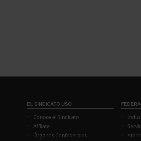
EL SINDICATO USO
FEDERA
Conoce el Sindicato
Indus
Afíliate
Servi
Órganos Confederales
Atenc