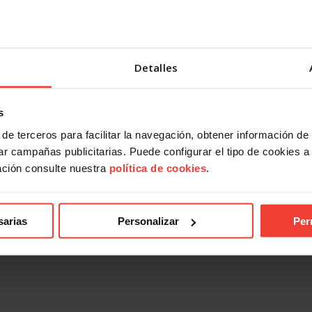
Detalles
s
de terceros para facilitar la navegación, obtener información de
r campañas publicitarias. Puede configurar el tipo de cookies a ut
ación consulte nuestra
política de cookies
.
ndical
Acción Sindical
 presentarte con USO a las
USOTeInforma sobre tus derec
es sindicales? Te contamos
laborales ante los incendios for
sarias
Personalizar
Per
27 JULIO, 2026
026