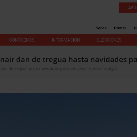
AFÍ
Sedes
Prensa
P
CONÓCENOS
INFORMACIÓN
ELECCIONES
anair dan de tregua hasta navidades p
r dan de tregua hasta navidades para convocar nuevas huelgas