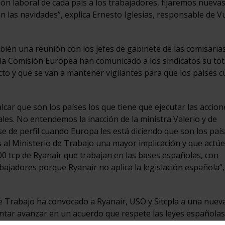
ión laboral de cada país a los trabajadores, fijaremos nueva
n las navidades”, explica Ernesto Iglesias, responsable de V
ién una reunión con los jefes de gabinete de las comisaria
 la Comisión Europea han comunicado a los sindicatos su tot
licto y que se van a mantener vigilantes para que los países 
lcar que son los países los que tiene que ejecutar las accio
les. No entendemos la inacción de la ministra Valerio y de
 de perfil cuando Europa les está diciendo que son los país
 al Ministerio de Trabajo una mayor implicación y que actúe
800 tcp de Ryanair que trabajan en las bases españolas, con
bajadores porque Ryanair no aplica la legislación española”,
de Trabajo ha convocado a Ryanair, USO y Sitcpla a una nuev
tentar avanzar en un acuerdo que respete las leyes españolas