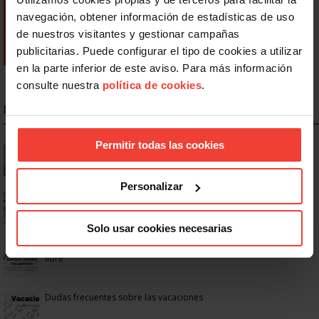
navegación, obtener información de estadísticas de uso
de nuestros visitantes y gestionar campañas
publicitarias. Puede configurar el tipo de cookies a utilizar
en la parte inferior de este aviso. Para más información
consulte nuestra
política de cookies
.
NOTICIAS MÁS LEÍDAS
Permitir todas las cookies
Se actualizan las patologías para acceder a la jubilación
anticipada por discapacidad
Personalizar
Ya os podéis descargar la app de USO
Solo usar cookies necesarias
No: si un festivo cae en sábado, no tienen por qué darte un día
libre
Dudas frecuentes sobre las vacaciones