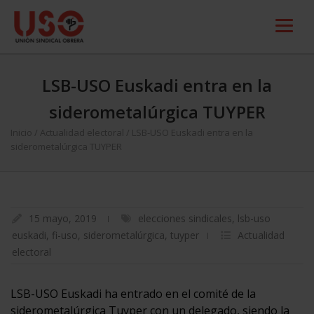
LSB-USO Euskadi entra en la
siderometalúrgica TUYPER
Inicio
/
Actualidad electoral
/
LSB-USO Euskadi entra en la
siderometalúrgica TUYPER
15 mayo, 2019
elecciones sindicales
,
lsb-uso
euskadi
,
fi-uso
,
siderometalúrgica
,
tuyper
Actualidad
electoral
LSB-USO Euskadi ha entrado en el comité de la
siderometalúrgica Tuyper con un delegado, siendo la