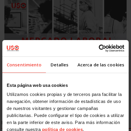
Actualidad
Consentimiento
Detalles
Acerca de las cookies
Mercado laboral 2026: más indefinidos sobre el papel, más
precariedad en la práctica
31 JULIO, 2026
Esta página web usa cookies
Utilizamos cookies propias y de terceros para facilitar la
navegación, obtener información de estadísticas de uso
de nuestros visitantes y gestionar campañas
publicitarias. Puede configurar el tipo de cookies a utilizar
ENLACES DESTACADOS
en la parte inferior de este aviso. Para más información
consulte nuestra
política de cookies
.