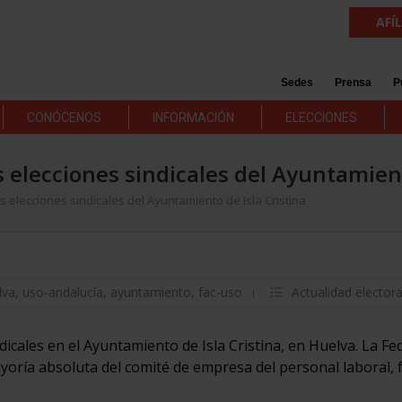
AFÍ
Sedes
Prensa
P
CONÓCENOS
INFORMACIÓN
ELECCIONES
 elecciones sindicales del Ayuntamient
 elecciones sindicales del Ayuntamiento de Isla Cristina
lva
,
uso-andalucía
,
ayuntamiento
,
fac-uso
Actualidad electora
icales en el Ayuntamiento de Isla Cristina, en Huelva. La Fe
yoría absoluta del comité de empresa del personal laboral,