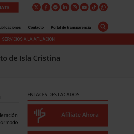
LIATE
ublicaciones
Contacto
Portal de transparencia
SERVICIOS A LA AFILIACIÓN
o de Isla Cristina
ENLACES DESTACADOS
l
deración
 formado