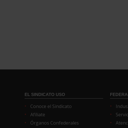
EL SINDICATO USO
FEDERA
Conoce el Sindicato
Indus
Afíliate
Servi
Órganos Confederales
Atenc