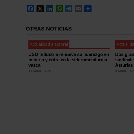
Facebook
X
LinkedIn
WhatsApp
Telegram
Email
Compartir
OTRAS NOTICIAS
Actualidad electoral
Actualida
USO industria renueva su liderazgo en
Dos gran
minería y entra en la siderometalurgia
sindical
vasca
Asturias
13 ABRIL, 2026
8 ABRIL, 20