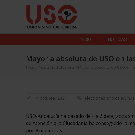
INICIO
NOTICIAS
Mayoría absoluta de USO en las
Inicio
/
Actualidad electoral
/
Mayoría absoluta de USO en las
14 octubre, 2021
elecciones sindicales
,
hue
USO-Andalucía ha pasado de 4 a 6 delegados sind
de Atención a la Ciudadanía ha conseguido la ma
por 9 miembros.