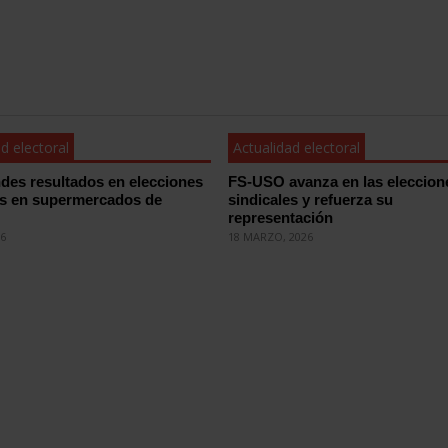
d electoral
Actualidad electoral
des resultados en elecciones
FS-USO avanza en las eleccion
es en supermercados de
sindicales y refuerza su
representación
26
18 MARZO, 2026