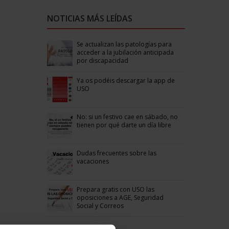
NOTICIAS MÁS LEÍDAS
Se actualizan las patologías para
acceder a la jubilación anticipada
por discapacidad
Ya os podéis descargar la app de
USO
No: si un festivo cae en sábado, no
tienen por qué darte un día libre
Dudas frecuentes sobre las
vacaciones
Prepara gratis con USO las
oposiciones a AGE, Seguridad
Social y Correos