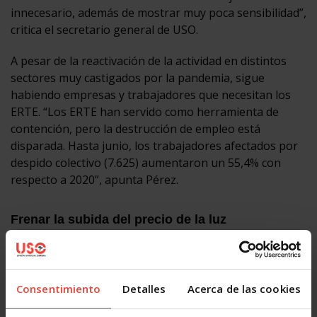
innecesario, además de mostrar muy poca sensibilidad”,
critica el secretario general de USO.
A pesar de la reactivación de la actividad en distintos
sectores muy castigados por la pandemia, sigue
habiendo empresas y trabajadores que necesitan los
ERTE. “Los ERTE han servido como herramienta de
contención, pero la destrucción de empleo está
disparada. Hasta junio, los trabajadores afectados por
despido colectivo (7.625) aumentaron un 55,4% con
respecto a 2020”, apunta Pérez.
Frenar la subida del precio de la luz
Otro de los retos de este nuevo curso es frenar la
subida de la electricidad. El precio de la luz sigue
disparado, casi a diario, y los bolsillos de las familias,
Consentimiento
Detalles
Acerca de las cookies
castigados. Y es que el encarecimiento de la luz no solo
se nota en la factura sino también en el precio de lo