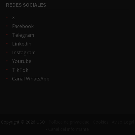
REDES SOCIALES
X
Facebook
Telegram
Linkedin
Instagram
Youtube
TikTok
Canal WhatsApp
Copyright © 2026 USO ·
Política de privacidad
·
Cookies
·
Aviso Legal
·
Canal del informante